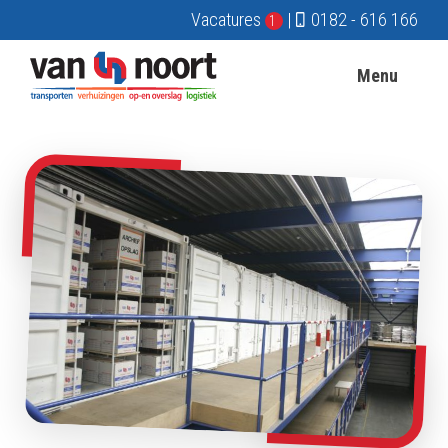
Vacatures
|
0182 - 616 166
1
Menu