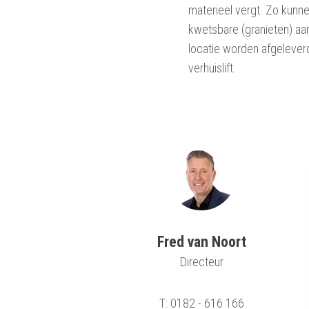
materieel vergt. Zo kun
kwetsbare (granieten) aa
locatie worden afgeleve
verhuislift.
Fred van Noort
Directeur
T: 0182 - 616 166