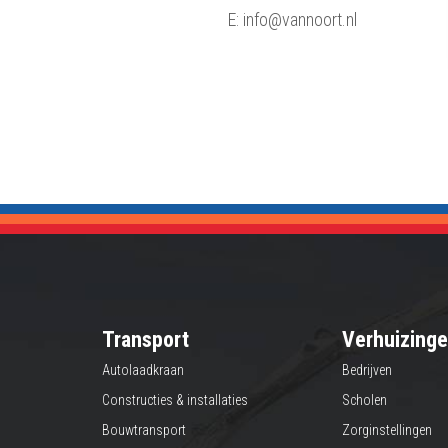
E: info@vannoort.nl
Transport
Verhuizing
Autolaadkraan
Bedrijven
Constructies & installaties
Scholen
Bouwtransport
Zorginstellingen