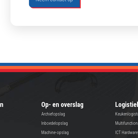
en
Op- en overslag
Logistie
Archiefopslag
Keukenlogist
Inboedelopslag
Multifunction
Machine-opslag
ICT Hardware