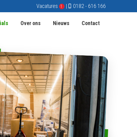
Vacatures
|
0182 - 616 166
1
ials
Over ons
Nieuws
Contact