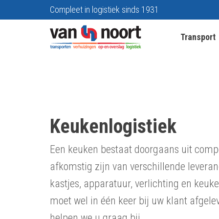
Compleet in logistiek sinds 1931
Transport
Keukenlogistiek
Een keuken bestaat doorgaans uit comp
afkomstig zijn van verschillende levera
kastjes, apparatuur, verlichting en keuk
moet wel in één keer bij uw klant afgel
helpen we u graag bij.