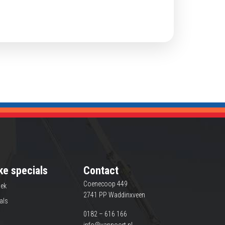
ke specials
Contact
Coenecoop 449
iek
2741 PP Waddinxveen
als
0182 – 616 166