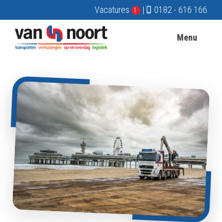
Vacatures
|
0182 - 616 166
1
Menu