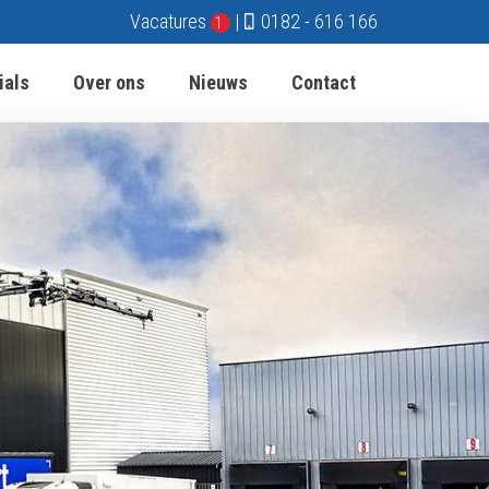
Vacatures
|
0182 - 616 166
1
ials
Over ons
Nieuws
Contact