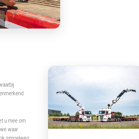
waarbij
 kenmerkend
met u mee om
t we waar
 ook simpelweg