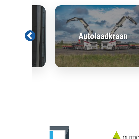
gistiek
Autolaadkraan