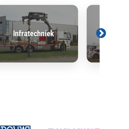
Infratechniek
Bouwt