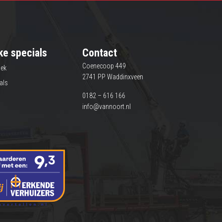
ke specials
Contact
Coenecoop 449
iek
2741 PP Waddinxveen
als
0182 – 616 166
info@vannoort.nl