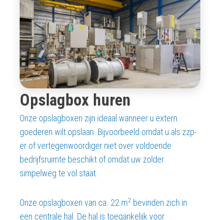
Opslagbox huren
Onze opslagboxen zijn ideaal wanneer u extern
goederen wilt opslaan. Bijvoorbeeld omdat u als zzp-
er of vertegenwoordiger niet over voldoende
bedrijfsruimte beschikt of omdat uw zolder
simpelweg te vol staat.
2
Onze opslagboxen van ca. 22 m
bevinden zich in
een centrale hal. De hal is toegankelijk voor