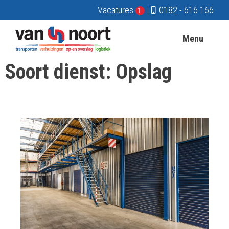
Vacatures
|
0182 - 616 166
1
Menu
Soort dienst:
Opslag