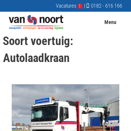
Vacatures
|
0182 - 616 166
1
Menu
Soort voertuig:
Autolaadkraan