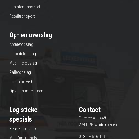
Rijplatentransport
Retailtransport
Op- en overslag
Archiefopslag
Inboedelopslag
Machine-opslag
Palletopslag
Containerverhuur
Opslagruimte huren
Logistieke
Contact
specials
Coenecoop 449
2741 PP Waddinxveen
Keukenlogistiek
0182 – 616 166
Multifunctionals