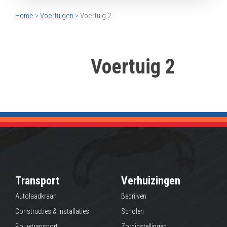
Home
>
Voertuigen
> Voertuig 2
Voertuig 2
Transport
Verhuizingen
Autolaadkraan
Bedrijven
Constructies & installaties
Scholen
Bouwtransport
Zorginstellingen