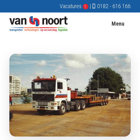
Vacatures
|
0182 - 616 166
1
Menu