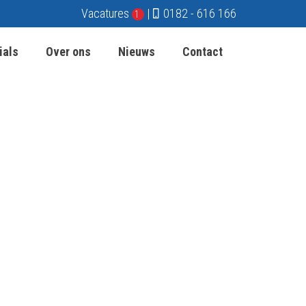
Vacatures
|
0182 - 616 166
1
ials
Over ons
Nieuws
Contact