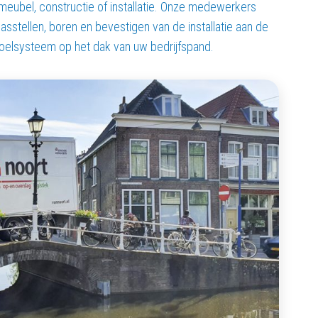
meubel, constructie of installatie. Onze medewerkers
passtellen, boren en bevestigen van de installatie aan de
koelsysteem op het dak van uw bedrijfspand.